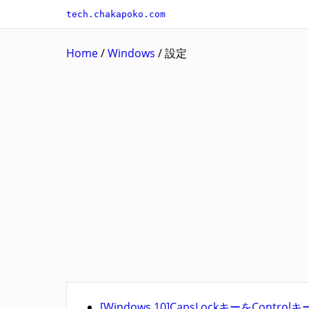
tech.chakapoko.com
Home
/
Windows
/
設定
[Windows 10]CapsLockキーをContr