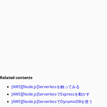
Related contents
[AWS][Node.js]Serverlessを触ってみる
[AWS][Node.js]ServerlessでExpressを動かす
[AWS][Node.js]ServerlessでDynamoDBを使う