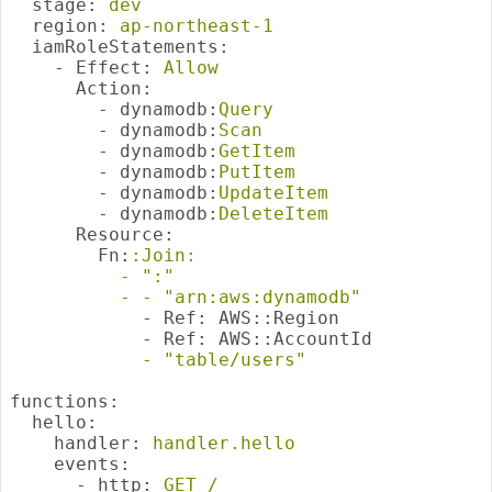
  stage:
dev
  region:
ap-northeast-1
  iamRoleStatements:
    - Effect:
Allow
      Action:
        - dynamodb:
Query
        - dynamodb:
Scan
        - dynamodb:
GetItem
        - dynamodb:
PutItem
        - dynamodb:
UpdateItem
        - dynamodb:
DeleteItem
      Resource:
        Fn:
:Join:
          -
":"
          -
-
"arn:aws:dynamodb"
            - Ref:
AWS::Region
            - Ref:
AWS::AccountId
            -
"table/users"
functions:
  hello:
    handler:
handler.hello
    events:
      - http:
GET
/