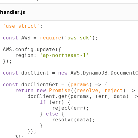
handler.js
'use strict'
;

const
 AWS = 
require
(
'aws-sdk'
);

AWS.config.update({

region
: 
'ap-northeast-1'
});

const
 docClient = 
new
 AWS.DynamoDB.DocumentC
const
 docClientGet = 
(
params
) =>
 {

return
new
Promise
(
(
resolve, reject
) =>
 
        docClient.get(params, (err, data) =>
if
 (err) {

                reject(err);

            } 
else
 {

                resolve(data);

            }

        });

    });
