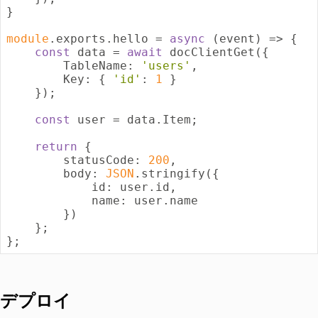
}

module
.exports.hello = 
async
 (event) => {

const
 data = 
await
 docClientGet({

TableName
: 
'users'
,

Key
: { 
'id'
: 
1
 }

    });

const
 user = data.Item;

return
 {

statusCode
: 
200
,

body
: 
JSON
.stringify({

id
: user.id,

name
: user.name

        })

    };

デプロイ